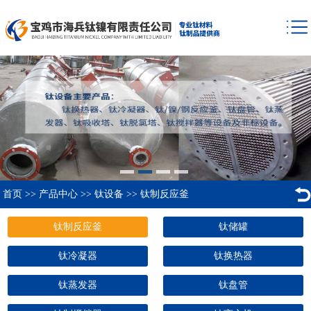
首页
>>
产品中心
>>
钛设备
>>
钛制反应釜
钛制反应釜
钛储罐
钛冷凝器
钛换热器
钛蒸发器
钛盘管