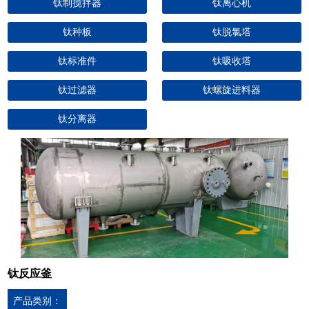
钛制搅拌器
钛离心机
钛种板
钛脱氯塔
钛标准件
钛吸收塔
钛过滤器
钛螺旋进料器
钛分离器
钛反应釜
产品类别：