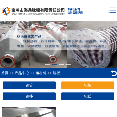
首页
>>
产品中心
>>
钽材料
>>
钽板
钽管
钽板
钽棒
钽丝