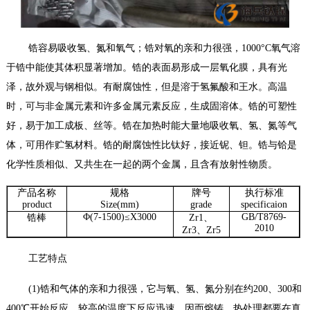
锆容易吸收氢、氮和氧气；锆对氧的亲和力很强，
1000
°
C
氧气溶
于锆中能使其体积显著增加。锆的表面易形成一层氧化膜，具有光
泽，故外观与钢相似。有耐腐蚀性，但是溶于氢氟酸和王水。高温
时，可与非金属元素和许多金属元素反应，生成固溶体。锆的可塑性
好，易于加工成板、丝等。锆在加热时能大量地吸收氧、氢、氮等气
体，可用作贮氢材料。锆的耐腐蚀性比钛好，接近铌、钽。锆与铪是
化学性质相似、又共生在一起的两个金属，且含有放射性物质。
产品名称
规格
牌号
执行标准
product
Size(mm)
grade
specificaion
Φ
(7-1500)
≤
X3000
GB/T8769-
锆棒
Zr1
、
2010
Zr3
、
Zr5
工艺特点
(1)
锆和气体的亲和力很强，它与氧、氢、氮分别在约
200
、
300
和
400
℃开始反应，较高的温度下反应迅速，因而熔铸、热处理都要在真