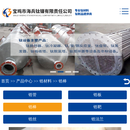
首页
>>
产品中心
>>
锆材料
>>
锆棒
锆管
锆板
锆棒
锆靶
锆丝
锆法兰