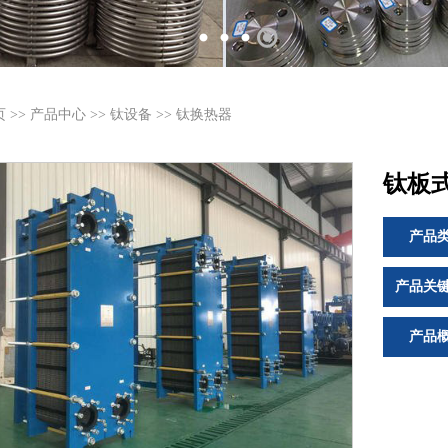
页
>>
产品中心
>>
钛设备
>>
钛换热器
钛板
产品
产品关
产品