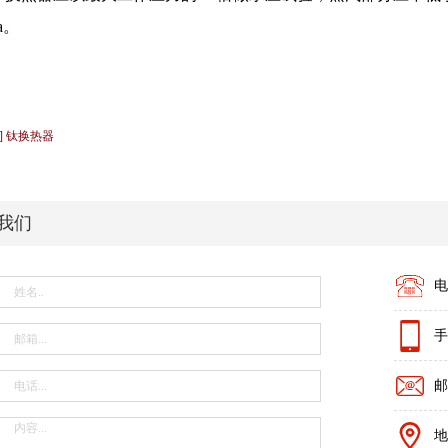
a。
 ] 钛换热器
我们
电
手
邮
地