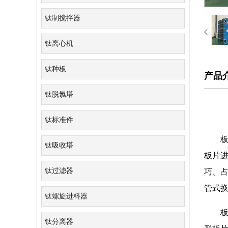
钛制搅拌器
钛离心机
钛种板
产品
钛脱氯塔
钛标准件
钛吸收塔
板片
钛过滤器
巧、占
管式换
钛螺旋进料器
钛分离器