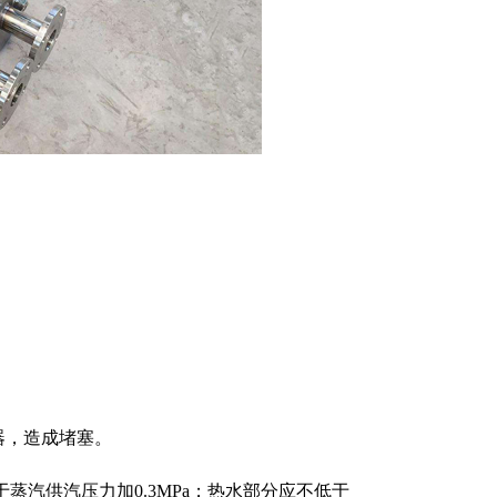
器，造成堵塞。
蒸汽供汽压力加0.3MPa；热水部分应不低于