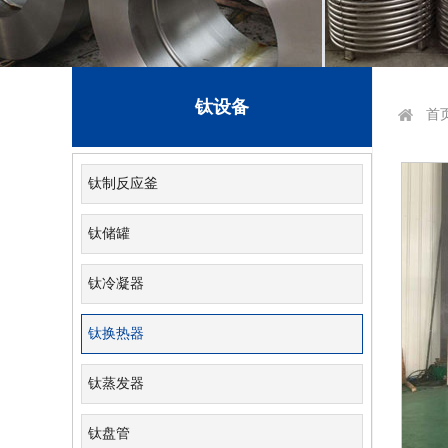
钛设备
首
钛制反应釜
钛储罐
钛冷凝器
钛换热器
钛蒸发器
钛盘管