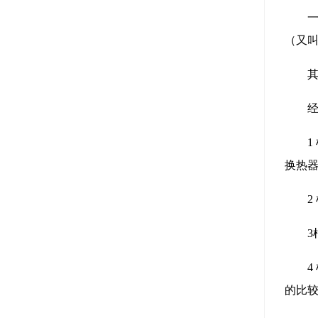
（又
换热
的比