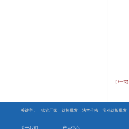
[上一页
关键字：
钛管厂家
钛棒批发
法兰价格
宝鸡钛板批发
关于我们
产品中心