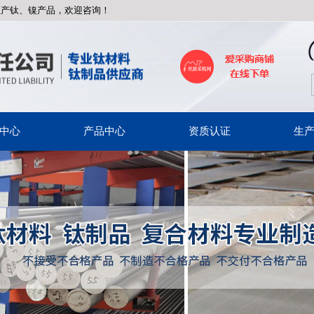
生产钛、镍产品，欢迎咨询！
中心
产品中心
资质认证
生