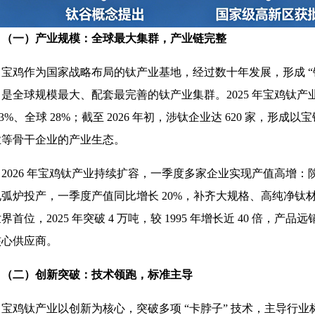
（一）产业规模：全球最大集群，产业链完整
宝鸡作为国家战略布局的钛产业基地，经过数十年发展，形成 “钛铸锭 -
是全球规模最大、配套最完善的钛产业集群。2025 年宝鸡钛产业年产
43%、全球 28%；截至 2026 年初，涉钛企业达 620 家
业等骨干企业的产业生态。
2026 年宝鸡钛产业持续扩容，一季度多家企业实现产值高增：陕西
电弧炉投产，一季度产值同比增长 20%，补齐大规格、高纯净
界首位，2025 年突破 4 万吨，较 1995 年增长近 40 倍，
核心供应商。
（二）创新突破：技术领跑，标准主导
宝鸡钛产业以创新为核心，突破多项 “卡脖子” 技术，主导行业标