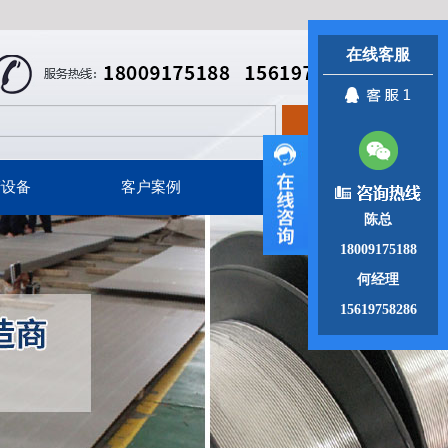
在线客服
产设备
客户案例
联系我们
陈总
18009175188
何经理
15619758286