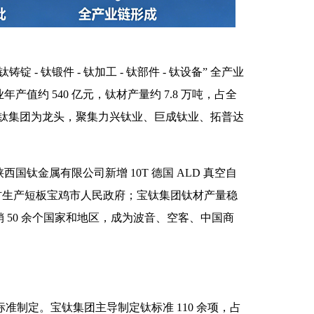
 钛锻件 - 钛加工 - 钛部件 - 钛设备” 全产业
值约 540 亿元，钛材产量约 7.8 万吨，占全
，形成以宝钛集团为龙头，聚集力兴钛业、巨成钛业、拓普达
国钛金属有限公司新增 10T 德国 ALD 真空自
钛材生产短板宝鸡市人民政府；宝钛集团钛材产量稳
产品远销 50 余个国家和地区，成为波音、空客、中国商
准制定。宝钛集团主导制定钛标准 110 余项，占