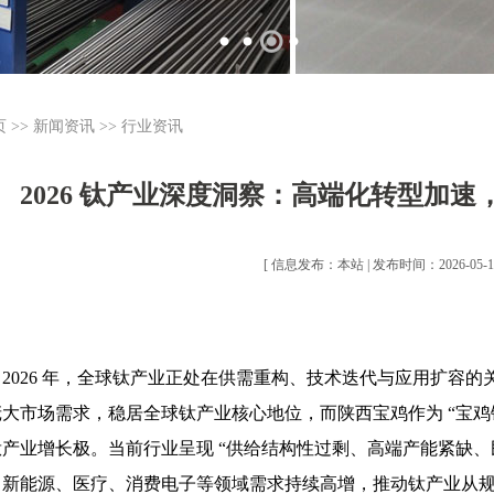
页
>>
新闻资讯
>>
行业资讯
2026 钛产业深度洞察：高端化转型加速
[ 信息发布：本站 | 发布时间：2026-05-15 
2026 年，全球钛产业正处在供需重构、技术迭代与应用扩容
庞大市场需求，稳居全球钛产业核心地位，而陕西宝鸡作为 “宝
钛产业增长极。当前行业呈现 “供给结构性过剩、高端产能紧缺、
、新能源、医疗、消费电子等领域需求持续高增，推动钛产业从