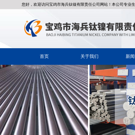
您好，欢迎访问宝鸡市海兵钛镍有限责任公司网站！本公司专业
首页
关于我们
新闻