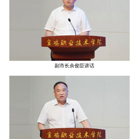
副市长佘俊臣讲话