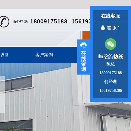
在线客服
产设备
客户案例
联系我们
陈总
18009175188
何经理
15619758286