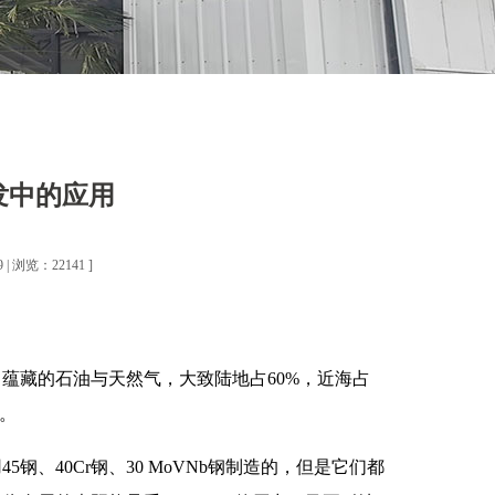
发中的应用
| 浏览：22141 ]
蕴藏的石油与天然气，大致陆地占60%，近海占
。
、40Cr钢、30 MoVNb钢制造的，但是它们都