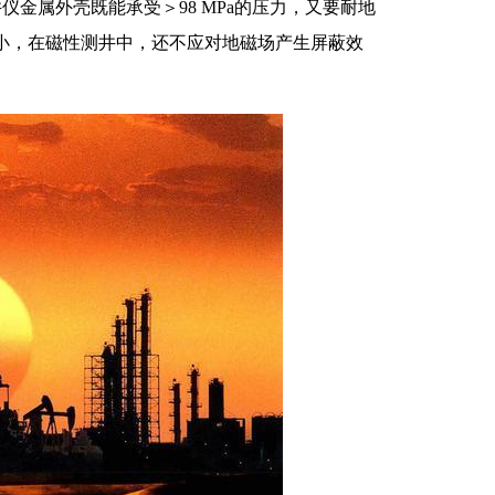
金属外壳既能承受＞98 MPa的压力，又要耐地
小，在磁性测井中，还不应对地磁场产生屏蔽效