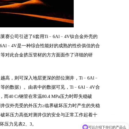
赛公司引进了6套用Ti﹣6Al﹣4V钛合金外壳的
6Al﹣4V是一种综合性能好的成熟的性价俱佳的合
）等对此合金挤压管材的方方面面作了详细的研
高，则可深入地层更深的部位测井，Ti﹣6Al﹣
等的数据）。由表中的数据可见，Ti﹣6Al﹣4V合
，而40 Cr钢管在常温80.4 MPa压力时即失稳破
MPa。测井仪外壳受的外压力≥临界破坏压力时产生的失稳
界破坏压力高低对测井仪的安全与正常工作起着十
破坏压力见表2、3。
可以介绍下你们的产品么