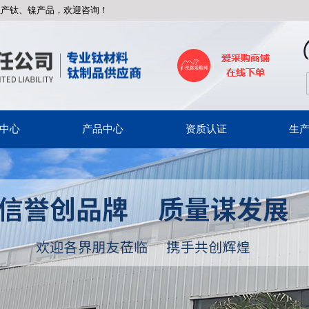
生产钛、镍产品，欢迎咨询！
中心
产品中心
资质认证
生