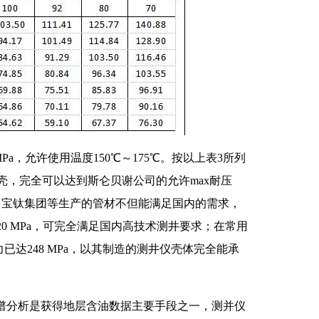
Pa，允许使用温度150℃～175℃。按以上表3所列
外壳，完全可以达到斯仑贝谢公司的允许max耐压
，宝钛集团等生产的管材不但能满足国内的需求，
120 MPa，可完全满足国内高技术测井要求；在常用
力已达248 MPa，以其制造的测井仪壳体完全能承
谱分析是获得地层含油数据主要手段之一，测并仪