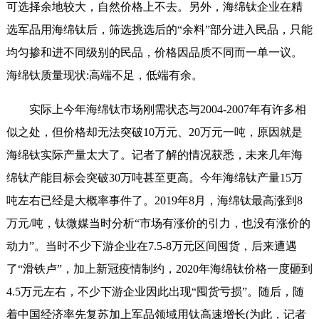
可选择余地较大，自然价格上不去。另外，海绵钛企业在精
选军品用海绵钛后，筛选挑选后的“余料”部分进入民品，只能
均匀掺和进不同级别的民品，价格因品质不同而一单一议。
海绵钛质量现状:高端不足，低端有余。
实际上今年海绵钛市场刚需状态与2004-2007年有许多相
似之处，但价格却无法突破10万元、20万元一吨，原因就是
海绵钛实际产量太大了。记者了解的情况获悉，未来几年海
绵钛产能目标会突破30万吨甚至更高。今年海绵钛产量15万
吨左右已经是大概率事件了。2019年8月，海绵钛最高涨到8
万元/吨，钛微媒当时分析“市场有涨价的引力，也没有涨价的
动力”。当时不少下游企业在7.5-8万元区间囤货，后来遭遇
了“滑铁卢”，加上新冠疫情制约，2020年海绵钛价格一度砸到
4.5万元左右，不少下游企业因此出现“囤货亏损”。随后，随
着中国经济率先复苏加上军品领域用钛高速增长(为此，记者