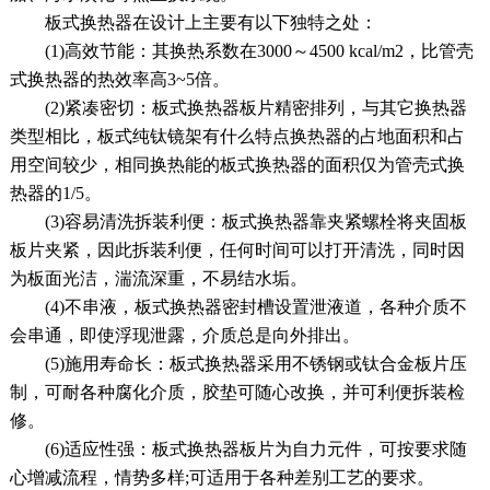
板式换热器在设计上主要有以下独特之处：
(1)高效节能：其换热系数在3000～4500 kcal/m2，比管壳
式换热器的热效率高3~5倍。
(2)紧凑密切：板式换热器板片精密排列，与其它换热器
类型相比，板式纯钛镜架有什么特点换热器的占地面积和占
用空间较少，相同换热能的板式换热器的面积仅为管壳式换
热器的1/5。
(3)容易清洗拆装利便：板式换热器靠夹紧螺栓将夹固板
板片夹紧，因此拆装利便，任何时间可以打开清洗，同时因
为板面光洁，湍流深重，不易结水垢。
(4)不串液，板式换热器密封槽设置泄液道，各种介质不
会串通，即使浮现泄露，介质总是向外排出。
(5)施用寿命长：板式换热器采用不锈钢或钛合金板片压
制，可耐各种腐化介质，胶垫可随心改换，并可利便拆装检
修。
(6)适应性强：板式换热器板片为自力元件，可按要求随
心增减流程，情势多样;可适用于各种差别工艺的要求。