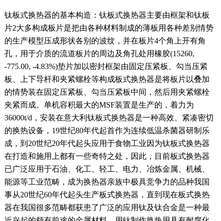
钛板式换热器的基本构造：钛板式换热器主要由框架和钛板
片2大多构成板片是把由各种材料制成的薄板用各种差别情势
的生产模型压成形状各别的波纹，并在板片4个角上开有角
孔，用于介质的流道板片的周边及角孔处用橡胶(15260,
-775.00, -4.83%)垫片加以密封框架由固定压紧板、勾当压紧
板、上下导杆和夹紧螺栓等构成板式换热器是将板片以叠加
的情势装在固定压紧板、勾当压紧板中间，然后用夹紧螺栓
夹紧而成。
单机容积最大的MSF装置是生产的，着力为
36000t/d，安装在意大利钛板式换热器是一种高效、紧凑密切
的换热设备，19世纪80年代起首作为连续低温杀菌器研制乐
成，到20世纪20年代起头应用于食物工业因为钛板式换热器
在打造和施用上都有一些奇特之处，因此，目前板式换热器
已广泛应用于石油、化工、轻工、电力、冶炼金属、机械、
能源等工业范畴，成为换热器亲族中极具竞争力的品种我国
事从20世纪60年代起头生产板式换热器，直到现在板式换热
器在我国很多范畴都获患了广泛的应用钛及钛合金是一种最
近兴起的颇有前途的金属材料，用钛制作换热用具有耐腐化