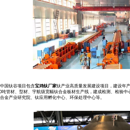
国钛谷项目包含
宝鸡钛厂家
钛产业高质量发展建设项目，建设年产
00吨管材、型材、宇航级宽幅钛合金板材生产线，建成检测、检验
钛合金产业研究院、钛应用孵化中心、环保处理中心等。