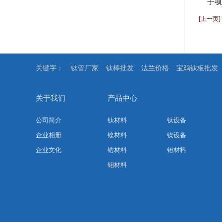
子项
[上一页
关键字：
钛管厂家
钛棒批发
法兰价格
宝鸡钛板批发
关于我们
产品中心
公司简介
钛材料
钛设备
企业相册
镍材料
镍设备
企业文化
锆材料
钽材料
钼材料