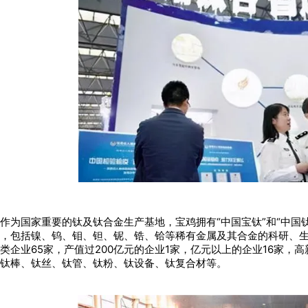
为国家重要的钛及钛合金生产基地，宝鸡拥有“中国宝钛”和“中国钛
，包括镍、钨、钼、钽、铌、锆、铪等稀有金属及其合金的科研、生
类企业65家，产值过200亿元的企业1家，亿元以上的企业16家，
、钛棒、钛丝、钛管、钛粉、钛设备、钛复合材等。