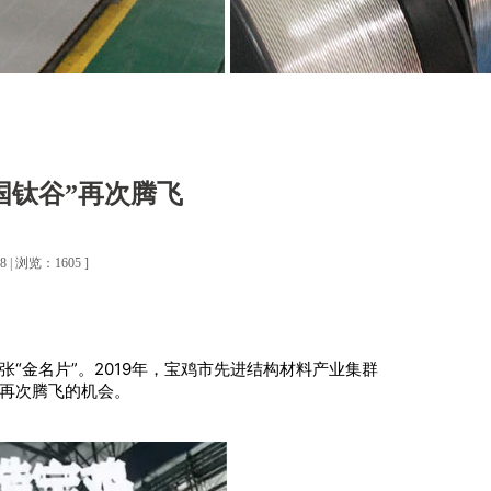
国钛谷”再次腾飞
| 浏览：1605 ]
“金名片”。2019年，宝鸡市先进结构材料产业集群
了再次腾飞的机会。