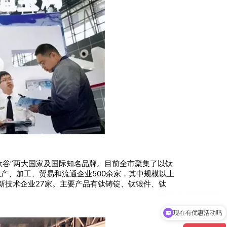
谷”两大国家及国际知名品牌。目前全市聚集了以钛
产、加工、贸易和流通企业500余家，其中规模以上
高新技术企业27家。主要产品有钛铸锭、钛锻件、钛
现在有优惠活动吗