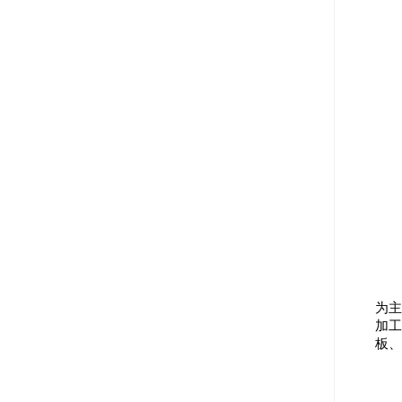
作
为主
加工
板