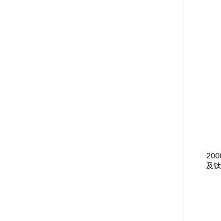
中
20
及