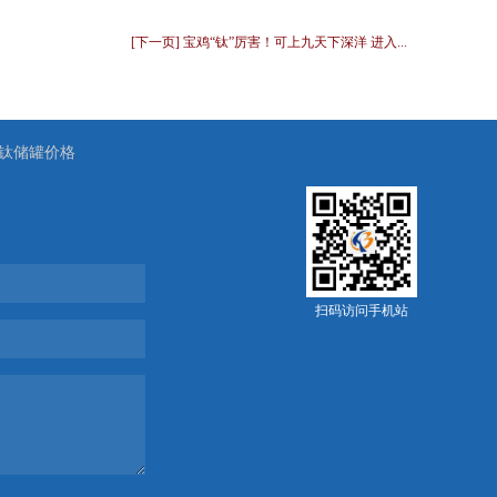
[下一页] 宝鸡“钛”厉害！可上九天下深洋 进入...
钛储罐价格
扫码访问手机站