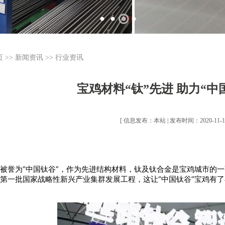
页
>>
新闻资讯
>>
行业资讯
宝鸡材料“钛”先进 助力“中
[ 信息发布：本站 | 发布时间：2020-11-18 
被誉为“中国钛谷”，作为先进结构材料，钛及钛合金是宝鸡城市的一张
第一批国家战略性新兴产业集群发展工程，这让“中国钛谷”宝鸡有