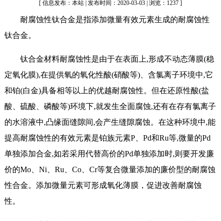
[ 信息发布：本站 | 发布时间：2020-03-03 | 浏览：1237 ]
耐腐蚀性钛合金是指添加微量有效元素生成的耐腐蚀性
钛合金。
钛合金材料耐腐蚀性是由于在表面上,形成不动态薄膜(稳
定氧化膜),在提供氧的氧化性酸(硝酸等)、含氯离子环境中,它
和铂(白金)具备相等以上的优越耐腐蚀性。但在还原性酸(盐
酸、硫酸、磷酸等)环境下,就发生全面腐蚀,还有在存有氯离子
的水溶液中,凸缘面缝隙间,会产生缝隙腐蚀。在这种环境中,能
提高耐腐蚀性的有效元素是铂族元素P、Pd和Ru等,微量的Pd
单独添加合金,如若采用代替高价的Pd单独添加时,则要开发廉
价的Mo、Ni、Ru、Co、Cr等复合微量添加的廉价型的耐腐蚀
性合金。添加微量元素可形成氧化薄膜，促进改善耐腐蚀
性。